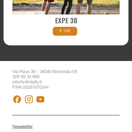
EXPE 30
€ 159
Via Piave 36 - 36040 Brendola (VI)
329 59 34 866
info@infinityfly.it
P.IVA 03281670244
FACEBOOK
INSTAGRAM
YOUTUBE
Newsletter