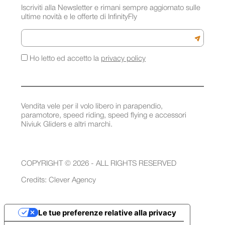
Iscriviti alla Newsletter e rimani sempre aggiornato sulle
ultime novità e le offerte di InfinityFly
Email
Iscriviti a
Ho letto ed accetto la
privacy policy
Vendita vele per il volo libero in parapendio,
paramotore, speed riding, speed flying e accessori
Niviuk Gliders e altri marchi.
COPYRIGHT © 2026 - ALL RIGHTS RESERVED
Credits:
Clever Agency
Le tue preferenze relative alla privacy