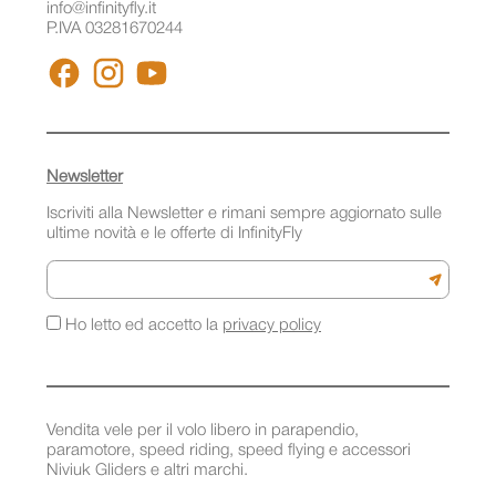
info@infinityfly.it
P.IVA 03281670244
FACEBOOK
INSTAGRAM
YOUTUBE
Newsletter
Iscriviti alla Newsletter e rimani sempre aggiornato sulle
ultime novità e le offerte di InfinityFly
Email
Iscriviti a
Ho letto ed accetto la
privacy policy
Vendita vele per il volo libero in parapendio,
paramotore, speed riding, speed flying e accessori
Niviuk Gliders e altri marchi.