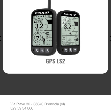
GPS LS2
Via Piave 36 - 36040 Brendola (VI)
329 59 34 866