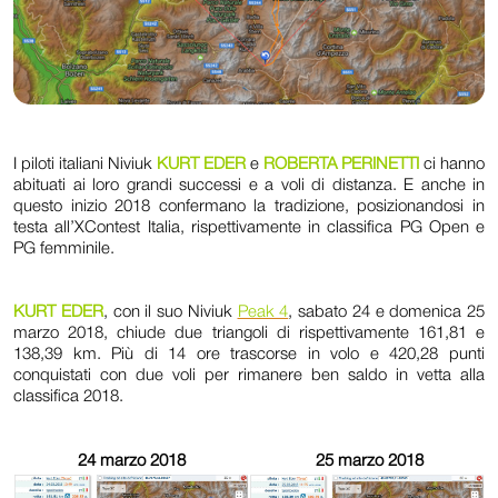
I piloti italiani Niviuk
KURT EDER
e
ROBERTA PERINETTI
ci hanno
abituati ai loro grandi successi e a voli di distanza. E anche in
questo inizio 2018 confermano la tradizione, posizionandosi in
testa all’XContest Italia, rispettivamente in classifica PG Open e
PG femminile.
KURT EDER
, con il suo Niviuk
Peak 4
, sabato 24 e domenica 25
marzo 2018, chiude due triangoli di rispettivamente 161,81 e
138,39 km. Più di 14 ore trascorse in volo e 420,28 punti
conquistati con due voli per rimanere ben saldo in vetta alla
classifica 2018.
24 marzo 2018
25 marzo 2018