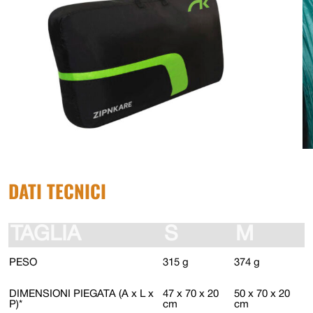
DATI TECNICI
TAGLIA
S
M
PESO
315 g
374 g
DIMENSIONI PIEGATA (A x L x
47 x 70 x 20
50 x 70 x 20
P)*
cm
cm