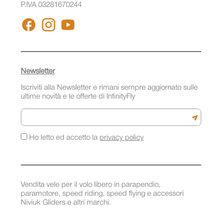
P.IVA 03281670244
FACEBOOK
INSTAGRAM
YOUTUBE
Newsletter
Iscriviti alla Newsletter e rimani sempre aggiornato sulle
ultime novità e le offerte di InfinityFly
Email
Iscriviti a
Ho letto ed accetto la
privacy policy
Vendita vele per il volo libero in parapendio,
paramotore, speed riding, speed flying e accessori
Niviuk Gliders e altri marchi.