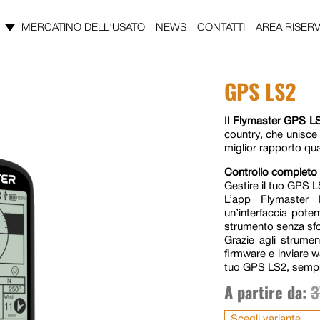
MERCATINO DELL'USATO
NEWS
CONTATTI
AREA RISERV
GPS LS2
Il
Flymaster GPS L
country, che unisce 
miglior rapporto qua
Controllo completo 
Gestire il tuo GPS L
L’app Flymaster 
un’interfaccia poten
strumento senza sfo
Grazie agli strument
firmware e inviare wa
tuo GPS LS2, semp
A partire da:
3