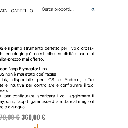
Cerca:
ATA
CARRELLO
S2
è il primo strumento perfetto per il volo cross-
le tecnologie più recenti alla semplicità d’uso e al
lità-prezzo mai offerto.
con l’app Flymaster Link
S2 non è mai stato così facile!
Link, disponibile per iOS e Android, offre
te e intuitiva per controllare e configurare il tuo
rzo.
i per configurare, scaricare i voli, aggiornare il
ypoint, l’app ti garantisce di sfruttare al meglio il
re e ovunque.
79,00
€
360,00
€