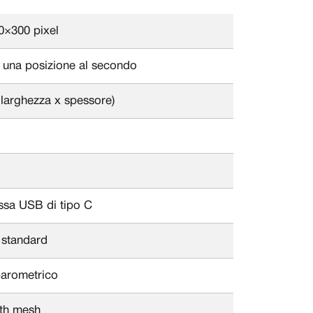
0×300 pixel
 una posizione al secondo
larghezza x spessore)
ssa USB di tipo C
 standard
 barometrico
oth mesh