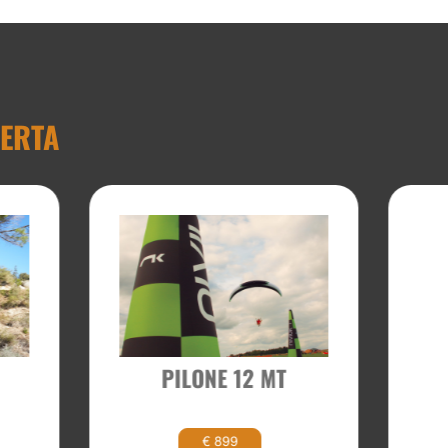
FERTA
PILONE 12 MT
€ 899