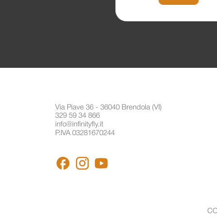
Via Piave 36 - 36040 Brendola (VI)
329 59 34 866
info@infinityfly.it
P.IVA 03281670244
FACEBOOK
INSTAGRAM
YOUTUBE
CO