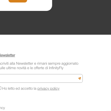
ewsletter
scriviti alla Newsletter e rimani sempre aggiornato
ulle ultime novità e le offerte di InfinityFly
mail
Iscriviti alla newslette
Ho letto ed accetto la
privacy policy
ncy