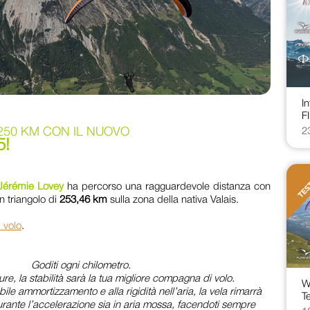
I
F
 250 KM CON IL NUOVO
2
5!
Jérémie Lovey
ha percorso una ragguardevole distanza con
n triangolo di
253,46 km
sulla zona della nativa Valais.
l volo
.
Goditi ogni chilometro.
ure, la stabilità sarà la tua migliore compagna di volo.
W
ile ammortizzamento e alla rigidità nell’aria, la vela rimarrà
Te
urante l’accelerazione sia in aria mossa, facendoti sempre