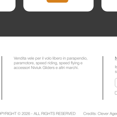
Vendita vele per il volo libero in parapendio,
N
paramotore, speed riding, speed flying e
I
accessori Niviuk Gliders e altri marchi.
s
E
PYRIGHT © 2026 - ALL RIGHTS RESERVED
Credits:
Clever Age