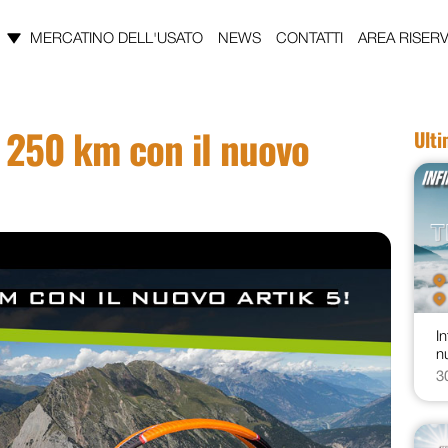
MERCATINO DELL'USATO
NEWS
CONTATTI
AREA RISERV
i 250 km con il nuovo
Ult
In
n
3