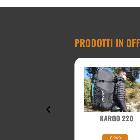
PRODOTTI IN OF
EXPE 45
KARGO 220
€ 179
€ 209