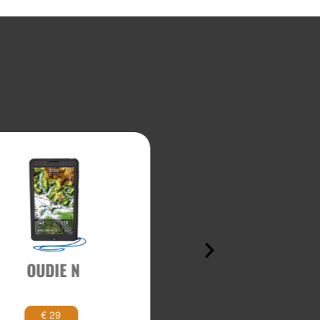
OUDIE N
HARMONICA
€ 29
€ 65