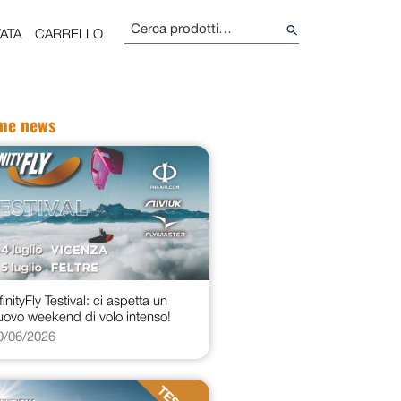
Cerca:
ATA
CARRELLO
ime news
finityFly Testival: ci aspetta un
uovo weekend di volo intenso!
0/06/2026