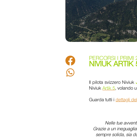
PERCORSI I PRIMI
Facebook
NIVIUK ARTIK 
Whatsapp
Il pilota svizzero Niviuk
Niviuk
Artik 5
, volando u
Guarda tutti i
dettagli de
Nelle tue avvent
Grazie a un ineguagliab
sempre solida, sia d