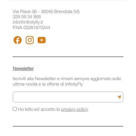
Via Piave 36 - 36040 Brendola (VI)
329 59 34 866
info@infinityfly.it
P.IVA 03281670244
FACEBOOK
INSTAGRAM
YOUTUBE
Newsletter
Iscriviti alla Newsletter e rimani sempre aggiornato sulle
ultime novità e le offerte di InfinityFly
Email
Iscriviti a
Ho letto ed accetto la
privacy policy