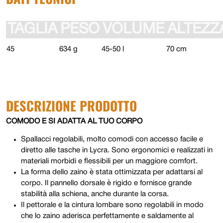
TAGLIA
PESO
VOLUME
ALTEZZ
45
634 g
45-50 l
70 cm
DESCRIZIONE PRODOTTO
COMODO E SI ADATTA AL TUO CORPO
Spallacci regolabili,
molto comodi con
accesso facile e
diretto alle tasche in
Lycra. Sono ergonomici e
realizzati in
materiali morbidi e
flessibili per un maggiore
comfort.
La forma dello zaino è stata ottimizzata per adattarsi al
corpo. Il pannello dorsale è rigido e fornisce grande
stabilità alla schiena, anche durante la corsa.
Il pettorale e la cintura lombare sono regolabili in modo
che lo zaino aderisca perfettamente e saldamente al