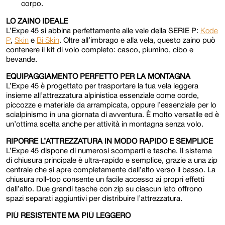
corpo.
LO ZAINO IDEALE
L’Expe 45 si abbina perfettamente alle vele della SERIE P:
Kode
P
,
Skin
e
Bi Skin
. Oltre all’imbrago e alla vela, questo zaino può
contenere il kit di volo completo: casco, piumino, cibo e
bevande.
EQUIPAGGIAMENTO PERFETTO PER LA MONTAGNA
L’Expe 45 è progettato per trasportare la tua vela leggera
insieme all’attrezzatura alpinistica essenziale come corde,
piccozze e materiale da arrampicata, oppure l’essenziale per lo
scialpinismo in una giornata di avventura. È molto versatile ed è
un’ottima scelta anche per attività in montagna senza volo.
RIPORRE L’ATTREZZATURA IN MODO RAPIDO E SEMPLICE
L’Expe 45 dispone di numerosi scomparti e tasche. Il sistema
di chiusura principale è ultra-rapido e semplice, grazie a una zip
centrale che si apre completamente dall’alto verso il basso. La
chiusura roll-top consente un facile accesso ai propri effetti
dall’alto. Due grandi tasche con zip su ciascun lato offrono
spazi separati aggiuntivi per distribuire l’attrezzatura.
PIÙ RESISTENTE MA PIÙ LEGGERO