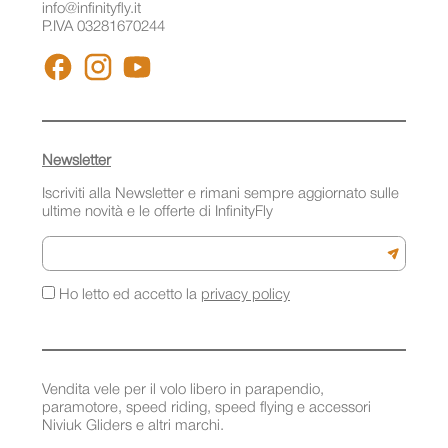
info@infinityfly.it
P.IVA 03281670244
FACEBOOK
INSTAGRAM
YOUTUBE
Newsletter
Iscriviti alla Newsletter e rimani sempre aggiornato sulle
ultime novità e le offerte di InfinityFly
Email
Iscriviti a
Ho letto ed accetto la
privacy policy
Vendita vele per il volo libero in parapendio,
paramotore, speed riding, speed flying e accessori
Niviuk Gliders e altri marchi.