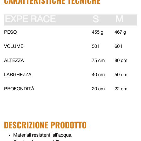
CARATTERISTICHE TECNICHE
EXPE RACE
S
M
PESO
455 g
467 g
VOLUME
50 l
60 l
ALTEZZA
75 cm
80 cm
LARGHEZZA
40 cm
50 cm
PROFONDITÀ
20 cm
22 cm
DESCRIZIONE PRODOTTO
Materiali resistenti all’acqua.