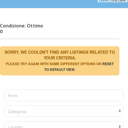
Condizione: Ottimo
0
SORRY, WE COULDN'T FIND ANY LISTINGS RELATED TO
YOUR CRITERIA.
PLEASE TRY AGAIN WITH SOME DIFFERENT OPTIONS OR
RESET
TO DEFAULT VIEW
.
Categoria:
Località: