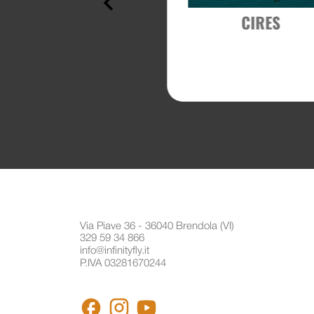
FRONT RESCUE
CIRES
CONTAINER
€ 106
Via Piave 36 - 36040 Brendola (VI)
329 59 34 866
info@infinityfly.it
P.IVA 03281670244
FACEBOOK
INSTAGRAM
YOUTUBE