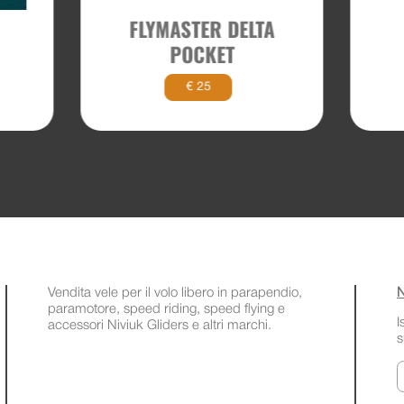
FLYMASTER DELTA
POCKET
€ 25
Vendita vele per il volo libero in parapendio,
N
paramotore, speed riding, speed flying e
I
accessori Niviuk Gliders e altri marchi.
s
E