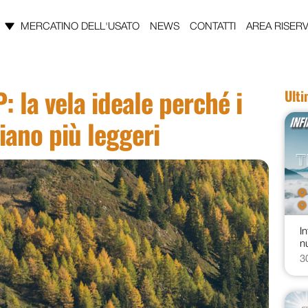
MERCATINO DELL'USATO
NEWS
CONTATTI
AREA RISERV
: la vela ideale perché i
Ult
siano più leggeri
In
n
3