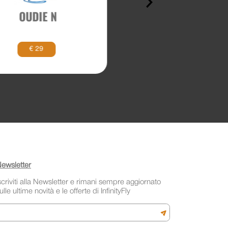
OUDIE N
SPEED BAR – SB R
3ARCH
€ 29
€ 45
ewsletter
scriviti alla Newsletter e rimani sempre aggiornato
ulle ultime novità e le offerte di InfinityFly
mail
Iscriviti alla newslette