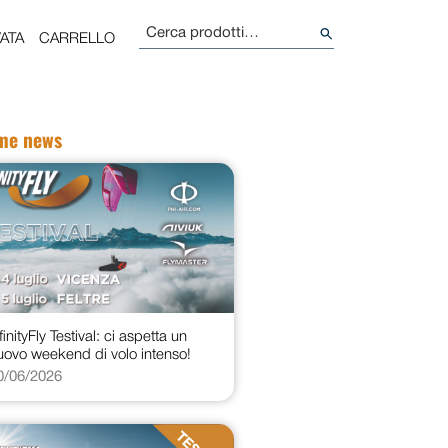
Cerca:
ATA
CARRELLO
ime news
finityFly Testival: ci aspetta un
uovo weekend di volo intenso!
0/06/2026