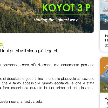
I
F
 P
2
:
i tuoi primi voli siano più leggeri
ente potranno essere più rilassanti, ma certamente possono
ro di decollare e goderti fino in fondo la piacevole sensazione
 che è tanto accessibile quanto eccitante, e che è stata
 a fare esperienza durante le tue prime ed entusiasmanti
W
uesta nuova fantastica vela.
Te