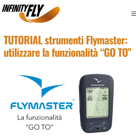
Vai ai contenuti
Vai al menù principale
Vai al piede di pagina
TUTORIAL strumenti Flymaster:
utilizzare la funzionalità “GO TO”