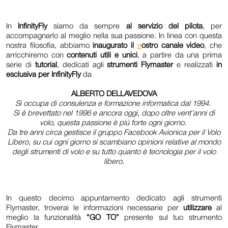
In
InfinityFly
siamo da sempre
al servizio del pilota
, per
accompagnarlo al meglio nella sua passione. In linea con questa
nostra filosofia, abbiamo
inaugurato il
n
ostro canale video
, che
arricchiremo con
contenuti utili e unici
, a partire da una prima
serie di
tutorial
, dedicati agli
strumenti Flymaster
e realizzati
in
esclusiva per InfinityFly
da
ALBERTO DELLAVEDOVA
Si occupa di consulenza e formazione informatica dal 1994.
Si è brevettato nel 1996 e ancora oggi, dopo oltre vent’anni di
volo, questa passione è più forte ogni giorno.
Da tre anni circa gestisce il gruppo Facebook Avionica per il Volo
Libero, su cui ogni giorno si scambiano opinioni relative al mondo
degli strumenti di volo e su tutto quanto è tecnologia per il volo
libero.
In questo decimo appuntamento dedicato agli strumenti
Flymaster, troverai le informazioni necessarie per
utilizzare
al
meglio la funzionalità
“GO TO”
presente sul tuo strumento
Flymaster.