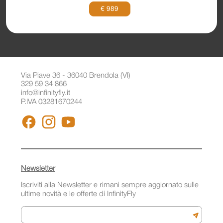
€ 989
Via Piave 36 - 36040 Brendola (VI)
329 59 34 866
info@infinityfly.it
P.IVA 03281670244
FACEBOOK
INSTAGRAM
YOUTUBE
Newsletter
Iscriviti alla Newsletter e rimani sempre aggiornato sulle
ultime novità e le offerte di InfinityFly
Email
Iscriviti a