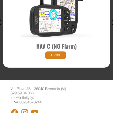
NAV C (NO Flarm)
€ 799
Via Piave 36 - 36040 Brendola (VI)
329 59 34 866
info@infinityfly.it
P.IVA 03281670244
FACEBOOK
INSTAGRAM
YOUTUBE