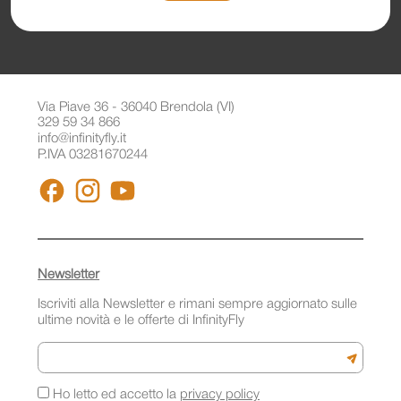
Via Piave 36 - 36040 Brendola (VI)
329 59 34 866
info@infinityfly.it
P.IVA 03281670244
FACEBOOK
INSTAGRAM
YOUTUBE
Newsletter
Iscriviti alla Newsletter e rimani sempre aggiornato sulle
ultime novità e le offerte di InfinityFly
Email
Iscriviti a
Ho letto ed accetto la
privacy policy