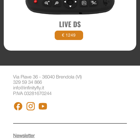
LIVE DS
€ 1249
Via Piave 36 - 36040 Brendola (VI)
329 59 34 866
info@infinityfly.it
P.IVA 03281670244
FACEBOOK
INSTAGRAM
YOUTUBE
Newsletter