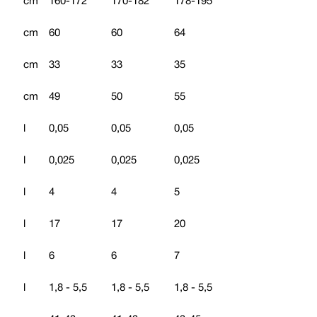
cm
160-172
170-182
178-195
cm
60
60
64
cm
33
33
35
cm
49
50
55
l
0,05
0,05
0,05
l
0,025
0,025
0,025
l
4
4
5
l
17
17
20
l
6
6
7
l
1,8 - 5,5
1,8 - 5,5
1,8 - 5,5