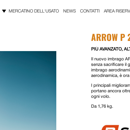
MERCATINO DELL'USATO
NEWS
CONTATTI
AREA RISERV
ARROW P 
PIÙ AVANZATO, A
Il nuovo imbrago AR
senza sacrificare il
imbrago aerodinamic
aerodinamica, è ora 
I principali migliora
portano ancora oltre
ogni volo.
Da 1,76 kg.