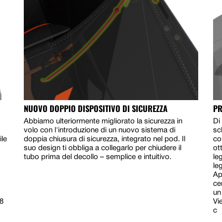
NUOVO DOPPIO DISPOSITIVO DI SICUREZZA
PR
Abbiamo ulteriormente migliorato la sicurezza in
Di
volo con l'introduzione di un nuovo sistema di
sc
ile
doppia chiusura di sicurezza, integrato nel pod. Il
co
suo design ti obbliga a collegarlo per chiudere il
ot
tubo prima del decollo – semplice e intuitivo.
le
le
Ap
ce
un
,8
Vi
c