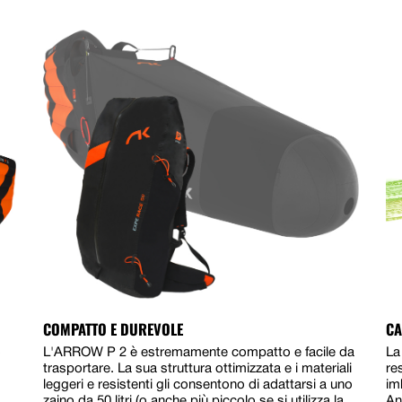
COMPATTO E DUREVOLE
CA
o
L'ARROW P 2 è estremamente compatto e facile da
La
trasportare. La sua struttura ottimizzata e i materiali
re
leggeri e resistenti gli consentono di adattarsi a uno
im
zaino da 50 litri (o anche più piccolo se si utilizza la
An