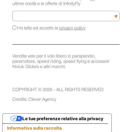
ultime novità e le offerte di InfinityFly
Email
Iscriviti a
Ho letto ed accetto la
privacy policy
Vendita vele per il volo libero in parapendio,
paramotore, speed riding, speed flying e accessori
Niviuk Gliders e altri marchi.
COPYRIGHT © 2026 - ALL RIGHTS RESERVED
Credits:
Clever Agency
Le tue preferenze relative alla privacy
Informativa sulla raccolta