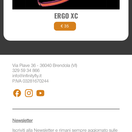
ERGO XC
€ 35
Via Piave 36 - 36040 Brendola (VI)
329 59 34 866
info@infinityfly.it
P.IVA 03281670244
FACEBOOK
INSTAGRAM
YOUTUBE
Newsletter
Iscriviti alla Newsletter e rimani sempre aggiornato sulle