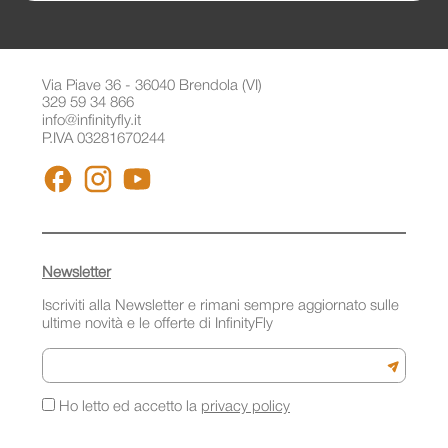
Via Piave 36 - 36040 Brendola (VI)
329 59 34 866
info@infinityfly.it
P.IVA 03281670244
FACEBOOK
INSTAGRAM
YOUTUBE
Newsletter
Iscriviti alla Newsletter e rimani sempre aggiornato sulle
ultime novità e le offerte di InfinityFly
Email
Iscriviti a
Ho letto ed accetto la
privacy policy