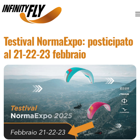
Vai ai contenuti
Vai al menù principale
Vai al piede di pagina
Testival NormaExpo: posticipato
al 21-22-23 febbraio