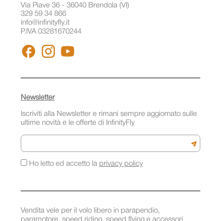
Via Piave 36 - 36040 Brendola (VI)
329 59 34 866
info@infinityfly.it
P.IVA 03281670244
FACEBOOK
INSTAGRAM
YOUTUBE
Newsletter
Iscriviti alla Newsletter e rimani sempre aggiornato sulle
ultime novità e le offerte di InfinityFly
Email
Iscriviti a
Ho letto ed accetto la
privacy policy
Vendita vele per il volo libero in parapendio,
paramotore, speed riding, speed flying e accessori