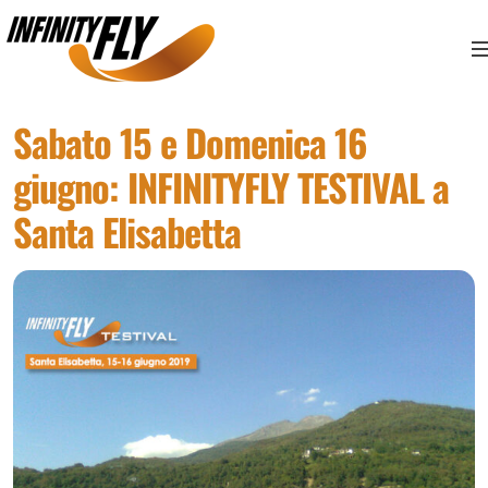
Vai ai contenuti
Vai al menù principale
Vai al piede di pagina
Sabato 15 e Domenica 16
giugno: INFINITYFLY TESTIVAL a
Santa Elisabetta