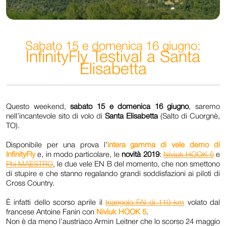
Sabato 15 e domenica 16 giugno:
InfinityFly Testival a Santa
Elisabetta
Questo weekend,
sabato 15 e domenica 16 giugno
, saremo
nell’incantevole sito di volo di
Santa Elisabetta
(Salto di Cuorgnè,
TO).
Disponibile per una prova l’
intera gamma di vele demo di
InfinityFly
e, in modo particolare, le
novità 2019
:
Niviuk HOOK 5
e
Phi MAESTRO
, le due vele EN B del momento, che non smettono
di stupire e che stanno regalando grandi soddisfazioni ai piloti di
Cross Country.
È infatti dello scorso aprile il
triangolo FAI di 110 km
volato dal
francese
Antoine Fanin con
Niviuk HOOK 5
.
Non è da meno l’austriaco Armin Leitner che lo scorso 24 maggio