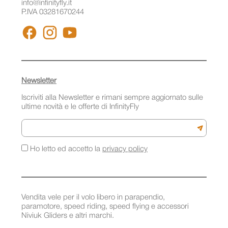
info@infinityfly.it
P.IVA 03281670244
FACEBOOK
INSTAGRAM
YOUTUBE
Newsletter
Iscriviti alla Newsletter e rimani sempre aggiornato sulle
ultime novità e le offerte di InfinityFly
Email
Iscriviti a
Ho letto ed accetto la
privacy policy
Vendita vele per il volo libero in parapendio,
paramotore, speed riding, speed flying e accessori
Niviuk Gliders e altri marchi.