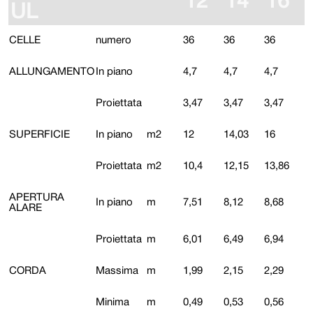
12
14
16
UL
CELLE
numero
36
36
36
ALLUNGAMENTO
In piano
4,7
4,7
4,7
Proiettata
3,47
3,47
3,47
SUPERFICIE
In piano
m2
12
14,03
16
Proiettata
m2
10,4
12,15
13,86
APERTURA
In piano
m
7,51
8,12
8,68
ALARE
Proiettata
m
6,01
6,49
6,94
CORDA
Massima
m
1,99
2,15
2,29
Minima
m
0,49
0,53
0,56