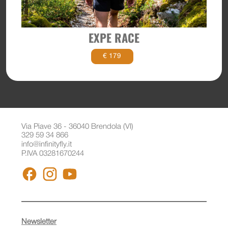
EXPE RACE
€ 179
Via Piave 36 - 36040 Brendola (VI)
329 59 34 866
info@infinityfly.it
P.IVA 03281670244
FACEBOOK
INSTAGRAM
YOUTUBE
Newsletter