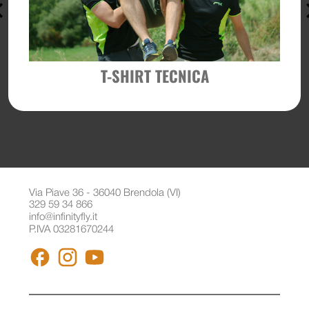
T-SHIRT TECNICA
Via Piave 36 - 36040 Brendola (VI)
329 59 34 866
info@infinityfly.it
P.IVA 03281670244
FACEBOOK
INSTAGRAM
YOUTUBE