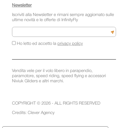
Newsletter
Iscriviti alla Newsletter e rimani sempre aggiornato sulle
ultime novità e le offerte di InfinityFly
Email
Iscriviti a
Ho letto ed accetto la
privacy policy
Vendita vele per il volo libero in parapendio,
paramotore, speed riding, speed flying e accessori
Niviuk Gliders e altri marchi.
COPYRIGHT © 2026 - ALL RIGHTS RESERVED
Credits:
Clever Agency