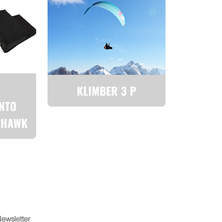
KLIMBER 3 P
NTO
/HAWK
ewsletter