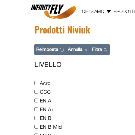
CHI SIAMO
PRODOTTI
Prodotti Niviuk
Vai ai contenuti
Vai al menù principale
Vai al piede di pagina
la ricerca
la ricerca
i risultati
Reimposta
Annulla
Filtra
LIVELLO
Acro
CCC
EN A
EN A+
EN B
EN B Mid