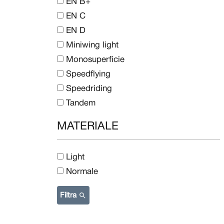
EN B+
EN C
EN D
Miniwing light
Monosuperficie
Speedflying
Speedriding
Tandem
MATERIALE
Light
Normale
i risultati
Filtra