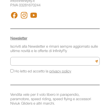
info@infinityfly.it
P.IVA 03281670244
FACEBOOK
INSTAGRAM
YOUTUBE
Newsletter
Iscriviti alla Newsletter e rimani sempre aggiornato sulle
ultime novità e le offerte di InfinityFly
Email
Iscriviti a
Ho letto ed accetto la
privacy policy
Vendita vele per il volo libero in parapendio,
paramotore, speed riding, speed flying e accessori
Niviuk Gliders e altri marchi.