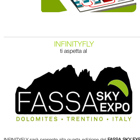
INFINITYFLY
ti aspetta al
INFINITYFLY sarà presente alla quarta edizione del
FASSA SKY EX