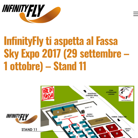
Vai ai contenuti
Vai al menù principale
Vai al piede di pagina
InfinityFly ti aspetta al Fassa
Sky Expo 2017 (29 settembre –
1 ottobre) – Stand 11