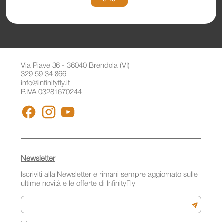
Via Piave 36 - 36040 Brendola (VI)
329 59 34 866
info@infinityfly.it
P.IVA 03281670244
FACEBOOK
INSTAGRAM
YOUTUBE
Newsletter
Iscriviti alla Newsletter e rimani sempre aggiornato sulle
ultime novità e le offerte di InfinityFly
Email
Iscriviti a