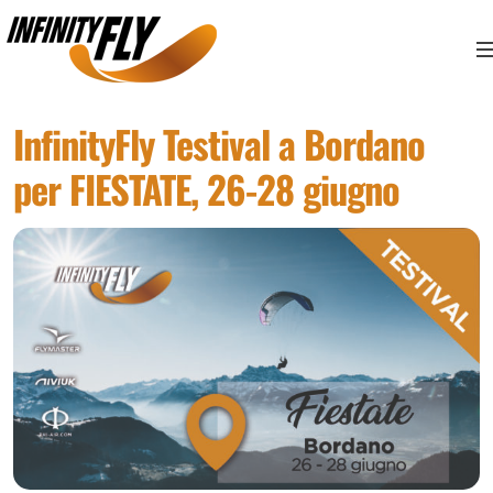
Vai ai contenuti
Vai al menù principale
Vai al piede di pagina
InfinityFly Testival a Bordano
per FIESTATE, 26-28 giugno