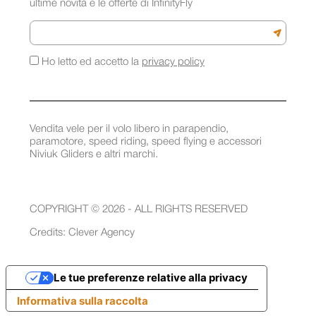
ultime novità e le offerte di InfinityFly
Email
Iscriviti a
Ho letto ed accetto la
privacy policy
Vendita vele per il volo libero in parapendio,
paramotore, speed riding, speed flying e accessori
Niviuk Gliders e altri marchi.
COPYRIGHT © 2026 - ALL RIGHTS RESERVED
Credits:
Clever Agency
Le tue preferenze relative alla privacy
Informativa sulla raccolta