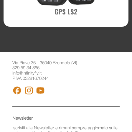
GPS LS2
Via Piave 36 - 36040 Brendola (VI)
329 59 34 866
info@infinityfly.it
P.IVA 03281670244
FACEBOOK
INSTAGRAM
YOUTUBE
Newsletter
Iscriviti alla Newsletter e rimani sempre aggiornato sulle