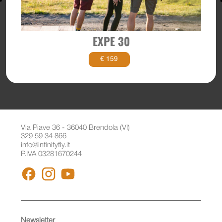
EXPE 30
€ 159
Via Piave 36 - 36040 Brendola (VI)
329 59 34 866
info@infinityfly.it
P.IVA 03281670244
FACEBOOK
INSTAGRAM
YOUTUBE
Newsletter