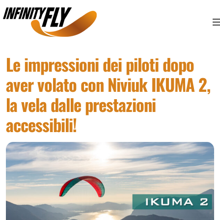
Vai ai contenuti
Vai al menù principale
Vai al piede di pagina
Le impressioni dei piloti dopo
aver volato con Niviuk IKUMA 2,
la vela dalle prestazioni
accessibili!