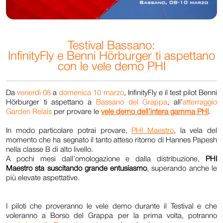
Testival Bassano:
InfinityFly e Benni Hörburger ti aspettano
con le vele demo PHI
Da
venerdì 08
a
domenica 10 marzo
, InfinityFly e il test pilot Benni
Hörburger ti aspettano a
Bassano del Grappa
, all’
atterraggio
Garden Relais
per provare le
vele demo dell’intera gamma PHI
.
In modo particolare potrai provare,
PHI Maestro
,
la vela del
momento
che ha segnato il tanto atteso ritorno di Hannes Papesh
nella classe B di alto livello.
A pochi mesi dall’omologazione e dalla distribuzione,
PHI
Maestro sta suscitando grande entusiasmo
, superando anche le
più elevate aspettative.
I piloti che proveranno le vele demo durante il Testival e che
voleranno a Borso del Grappa per la prima volta, potranno