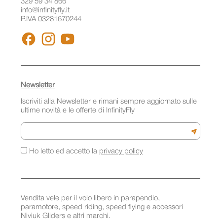
329 59 34 866
info@infinityfly.it
P.IVA 03281670244
FACEBOOK
INSTAGRAM
YOUTUBE
Newsletter
Iscriviti alla Newsletter e rimani sempre aggiornato sulle
ultime novità e le offerte di InfinityFly
Email
Iscriviti a
Ho letto ed accetto la
privacy policy
Vendita vele per il volo libero in parapendio,
paramotore, speed riding, speed flying e accessori
Niviuk Gliders e altri marchi.