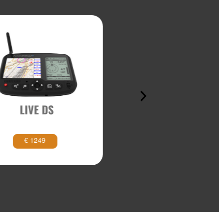
LIVE DS
PILONE 12 MT
€ 1249
€ 899