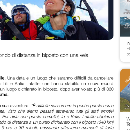
I
F
ndo di distanza in biposto con una vela
2
le.
Una data e un luogo che saranno difficili da cancellare
Irilli e Katia Lafaille, che hanno stabilito un nuovo record
un luogo dichiarato in biposto, dopo aver volato più di 360
kuma.
la sua avventura:
“È difficile riassumere in poche parole come
ta, visto che siamo passati attraverso tutti gli stati emotivi
. Per dirla con parole semplici, io e Katia Lafaille abbiamo
W
ndo di distanza a un punto dichiarato con il biposto (340 km)
Te
9 ore e 30 minuti, passando attraverso momenti di forte