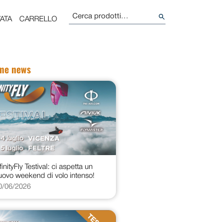
Cerca:
ATA
CARRELLO
ime news
finityFly Testival: ci aspetta un
uovo weekend di volo intenso!
0/06/2026