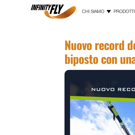
CHI SIAMO
PRODOTTI
Vai ai contenuti
Vai al menù principale
Vai al piede di pagina
Nuovo record de
biposto con una