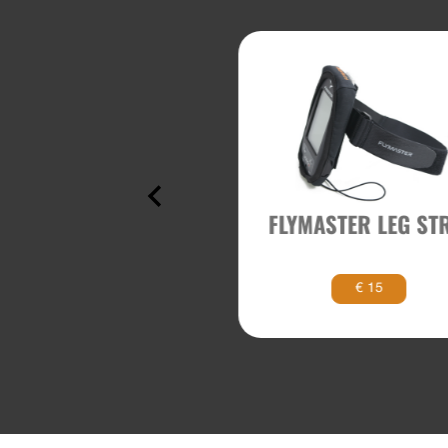
PILONE 8 MT
FLYMASTER LEG ST
€ 499
€ 15