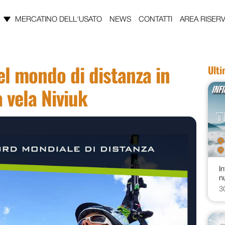
MERCATINO DELL'USATO
NEWS
CONTATTI
AREA RISERV
l mondo di distanza in
Ult
 vela Niviuk
In
n
3