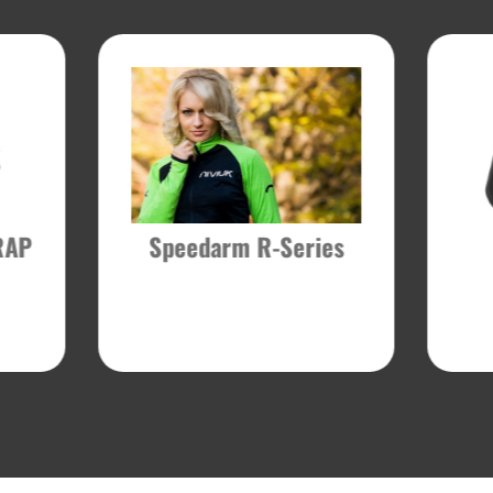
RAP
Speedarm R-Series