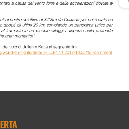
1
ontani a causa del vento forte e delle accelerazioni dovute ai
o il nostro obiettivo di 340km da Quixadá per noi è stato un
mo goduti gli ultimi 20 km sorvolando un panorama unico per
 al tramonto in un piccolo villaggio disperso nella profonda
he gran momento!”.
li del volo di Julien e Katia al seguente link
g/world/en/flights/detail:IRILLI/4.11.2017/10:55#fd=comment
FERTA