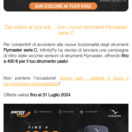
Dai colore ai tuoi voli… con i nuovi strumenti Flymaster
serie C
Per consentirti di accedere alle nuove funzionalità degli strumenti
Flymaster serie C
, InfinityFly ha deciso di lanciare una campagna
di ritiro delle vecchie versioni di strumenti Flymaster, offrendo
fino
a 400 € per il tuo strumento usato
!
Non perdere l’occasione!
Scopri tutti i dettagli e ricevi il
tuo preventivo personalizzato
!
Offerta valida
fino al 31 Luglio 2024
.