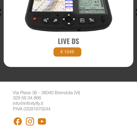
LIVE DS
€ 1249
Via Piave 36 - 36040 Brendola (VI)
329 59 34 866
info@infinityfly.it
P.IVA 03281670244
FACEBOOK
INSTAGRAM
YOUTUBE