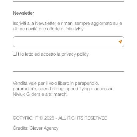
Newsletter
Iscriviti alla Newsletter e rimani sempre aggiornato sulle
ultime novità e le offerte di InfinityFly
Email
Iscriviti a
Ho letto ed accetto la
privacy policy
Vendita vele per il volo libero in parapendio,
paramotore, speed riding, speed flying e accessori
Niviuk Gliders e altri marchi.
COPYRIGHT © 2026 - ALL RIGHTS RESERVED
Credits:
Clever Agency