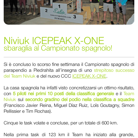
Niviuk ICEPEAK X-ONE
sbaraglia al Campionato spagnolo!
Si è concluso lo scorso fine settimana il Campionato spagnolo di
parapendio a Piedrahita all’insegna di uno
strepitoso successo
del Team Niviuk
e del nuovo CCC
ICEPEAK X-ONE
.
La casa spagnola ha infatti visto concretizzarsi un ottimo risultato,
con
5 piloti nei primi 10 posti della classifica generale
e il
Team
Niviuk
sul
secondo gradino del podio nella classifica a squadre
(Francisco Javier Reina, Miguel Díaz Ruiz, Loïs Goutagny, Simon
Pellissier
e Tim Rochas).
Cinque le task volate e concluse, per un totale di 600 km.
Nella prima task di 123 km il Team ha iniziato alla grande,