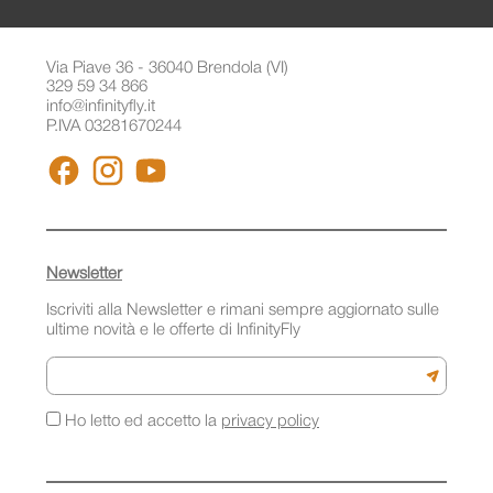
Via Piave 36 - 36040 Brendola (VI)
329 59 34 866
info@infinityfly.it
P.IVA 03281670244
FACEBOOK
INSTAGRAM
YOUTUBE
Newsletter
Iscriviti alla Newsletter e rimani sempre aggiornato sulle
ultime novità e le offerte di InfinityFly
Email
Iscriviti a
Ho letto ed accetto la
privacy policy