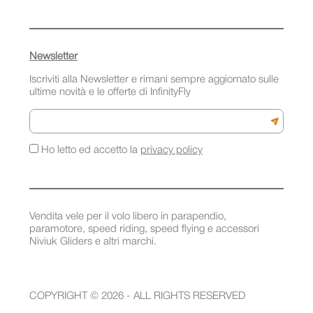
Newsletter
Iscriviti alla Newsletter e rimani sempre aggiornato sulle
ultime novità e le offerte di InfinityFly
Email
Iscriviti a
Ho letto ed accetto la
privacy policy
Vendita vele per il volo libero in parapendio,
paramotore, speed riding, speed flying e accessori
Niviuk Gliders e altri marchi.
COPYRIGHT © 2026 - ALL RIGHTS RESERVED