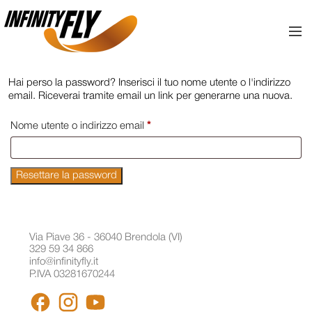
Vai ai contenuti
Vai al menù principale
Vai al piede di pagina
Hai perso la password? Inserisci il tuo nome utente o l'indirizzo
email. Riceverai tramite email un link per generarne una nuova.
Richiesto
Nome utente o indirizzo email
*
Resettare la password
Via Piave 36 - 36040 Brendola (VI)
329 59 34 866
info@infinityfly.it
P.IVA 03281670244
FACEBOOK
INSTAGRAM
YOUTUBE