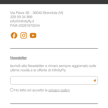
Via Piave 36 - 36040 Brendola (VI)
329 59 34 866
info@infinityfly.it
P.IVA 03281670244
FACEBOOK
INSTAGRAM
YOUTUBE
Newsletter
Iscriviti alla Newsletter e rimani sempre aggiornato sulle
ultime novità e le offerte di InfinityFly
Email
Iscriviti a
Ho letto ed accetto la
privacy policy