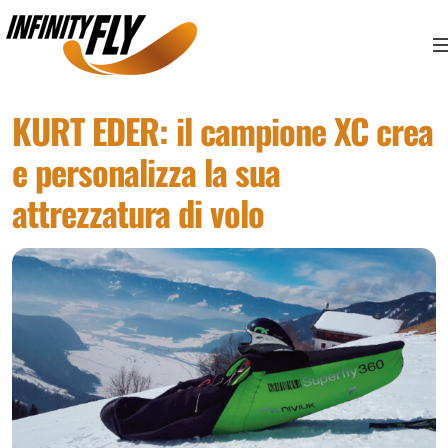
Vai ai contenuti
Vai al menù principale
Vai al piede di pagina
KURT EDER: il campione XC crea
e personalizza la sua
attrezzatura di volo