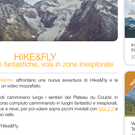
I
F
HIKE&FLY
2
e fantastiche, vola in zone inesplorate
Hentsh
affrontano una nuova avventura di Hike&Fly e la
 un video mozzafiato.
loti camminano lungo i sentieri del Plateau du Couloir, in
orso compiuto camminando in luoghi fantastici e inesplorati,
ce e neve, per poi volare sopra picchi inviolati con
Skin 2 P
e
o valle.
W
l’Hike&Fly.
Te