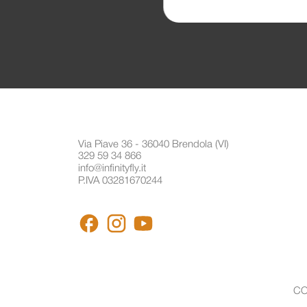
Via Piave 36 - 36040 Brendola (VI)
329 59 34 866
info@infinityfly.it
P.IVA 03281670244
FACEBOOK
INSTAGRAM
YOUTUBE
CO