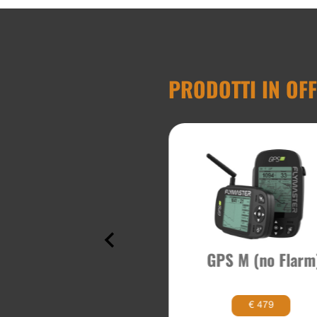
PRODOTTI IN OF
KARGO 130
GPS M (no Flarm
€ 179
€ 479