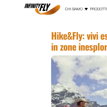
CHI SIAMO
PRODOTTI
Vai ai contenuti
Vai al menù principale
Vai al piede di pagina
Hike&Fly: vivi e
in zone inesplo