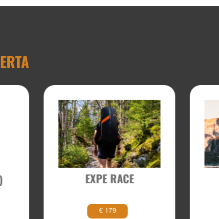
FERTA
EXPE RACE
)
€ 179