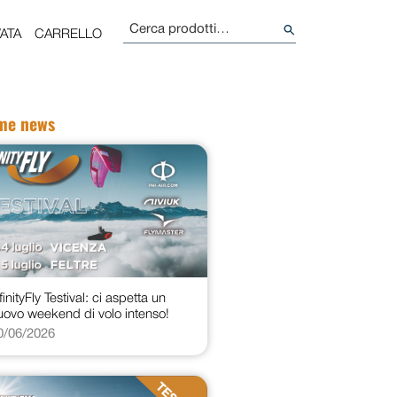
Cerca:
ATA
CARRELLO
ime news
finityFly Testival: ci aspetta un
uovo weekend di volo intenso!
0/06/2026