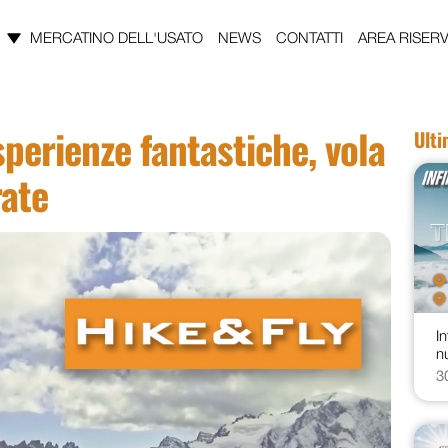
MERCATINO DELL'USATO
NEWS
CONTATTI
AREA RISERV
sperienze fantastiche, vola
Ult
rate
In
n
3