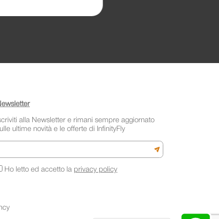
ewsletter
scriviti alla Newsletter e rimani sempre aggiornato
ulle ultime novità e le offerte di InfinityFly
mail
Iscriviti alla newslette
Ho letto ed accetto la
privacy policy
ncy