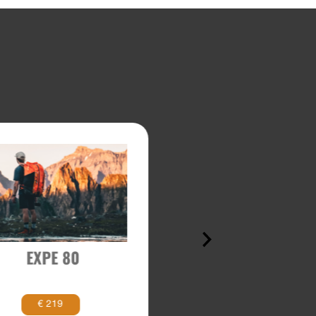
EXPE 80
EXACT
€ 219