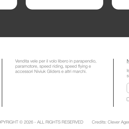
Vendita vele per il volo libero in parapendio,
N
paramotore, speed riding, speed flying e
I
accessori Niviuk Gliders e altri marchi.
s
E
PYRIGHT © 2026 - ALL RIGHTS RESERVED
Credits:
Clever Age