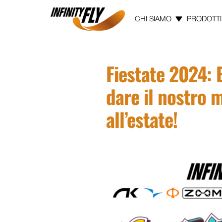
CHI SIAMO
PRODOTTI
Vai ai contenuti
Vai al menù principale
Vai al piede di pagina
Fiestate 2024: 
dare il nostro 
all’estate!