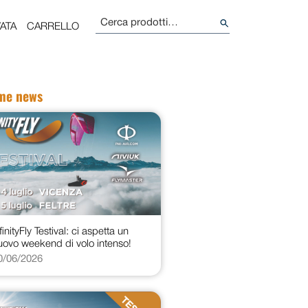
Cerca:
ATA
CARRELLO
ime news
finityFly Testival: ci aspetta un
uovo weekend di volo intenso!
0/06/2026