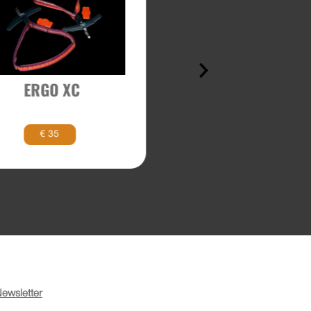
EXPE RACE
ERGO XC
€ 35
€ 179
ewsletter