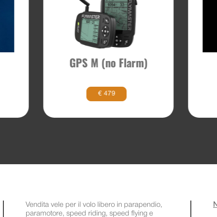
GPS M (no Flarm)
€ 479
Vendita vele per il volo libero in parapendio,
N
paramotore, speed riding, speed flying e