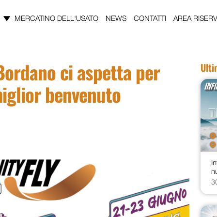
MERCATINO DELL'USATO
NEWS
CONTATTI
AREA RISERV
Bordano ci aspetta per
Ult
miglior benvenuto
In
n
3