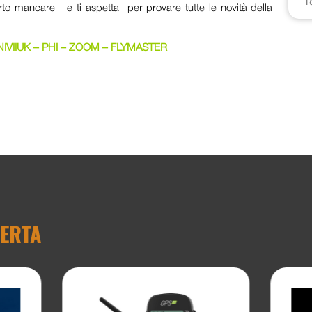
1
certo mancare e ti aspetta per provare tutte le novità della
NIVIIUK – PHI – ZOOM – FLYMASTER
FERTA