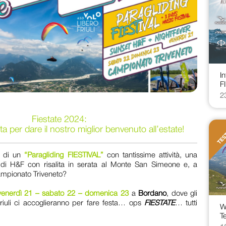
I
F
2
Fiestate 2024:
a per dare il nostro miglior benvenuto all’estate!
e di un
“Paragliding FIESTIVAL”
con tantissime attività, una
 di H&F con risalita in serata al Monte San Simeone e, a
Campionato Triveneto?
venerdì 21 – sabato 22 – domenica 23
a
Bordano
, dove gli
riuli ci accoglieranno per fare festa… ops
FIESTATE
… tutti
W
Te