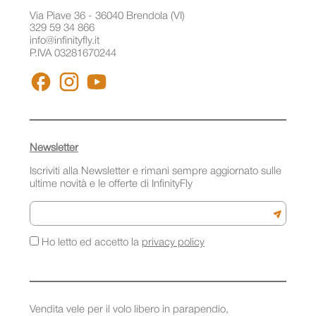
Via Piave 36 - 36040 Brendola (VI)
329 59 34 866
info@infinityfly.it
P.IVA 03281670244
FACEBOOK
INSTAGRAM
YOUTUBE
Newsletter
Iscriviti alla Newsletter e rimani sempre aggiornato sulle
ultime novità e le offerte di InfinityFly
Email
Iscriviti a
Ho letto ed accetto la
privacy policy
Vendita vele per il volo libero in parapendio,