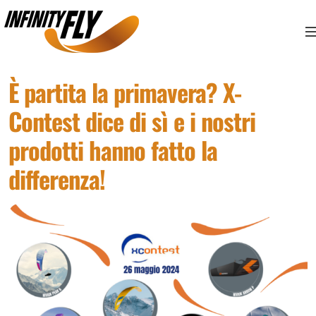
Vai ai contenuti
Vai al menù principale
Vai al piede di pagina
È partita la primavera? X-
Contest dice di sì e i nostri
prodotti hanno fatto la
differenza!