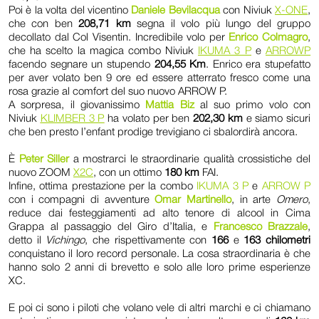
Poi è la volta del vicentino
Daniele Bevilacqua
con Niviuk
X-ONE
,
che con ben
208,71 km
segna il volo più lungo del gruppo
decollato dal Col Visentin. Incredibile volo per
Enrico Colmagro
,
che ha scelto la magica combo Niviuk
IKUMA 3 P
e
ARROW
P
facendo segnare un stupendo
204,55 Km
. Enrico era stupefatto
per aver volato ben 9 ore ed essere atterrato fresco come una
rosa grazie al comfort del suo nuovo ARROW P.
A sorpresa, il giovanissimo
Mattia Biz
al suo primo volo con
Niviuk
KLIMBER 3 P
ha volato per ben
202,30 km
e siamo sicuri
che ben presto l’enfant prodige trevigiano ci sbalordirà ancora.
È
Peter Siller
a mostrarci le straordinarie qualità crossistiche del
nuovo ZOOM
X2C
, con un ottimo
180 km
FAI.
Infine, ottima prestazione per la combo
IKUMA 3 P
e
ARROW P
con i compagni di avventure
Omar Martinello
, in arte
Omero
,
reduce dai festeggiamenti ad alto tenore di alcool in Cima
Grappa al passaggio del Giro d’Italia, e
Francesco Brazzale
,
detto il
Vichingo
, che rispettivamente con
166
e
163 chilometri
conquistano il loro record personale. La cosa straordinaria è che
hanno solo 2 anni di brevetto e solo alle loro prime esperienze
XC.
E poi ci sono i piloti che volano vele di altri marchi e ci chiamano