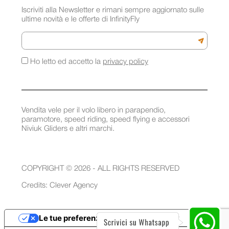
Iscriviti alla Newsletter e rimani sempre aggiornato sulle
ultime novità e le offerte di InfinityFly
Email
Iscriviti a
Ho letto ed accetto la
privacy policy
Vendita vele per il volo libero in parapendio,
paramotore, speed riding, speed flying e accessori
Niviuk Gliders e altri marchi.
COPYRIGHT © 2026 - ALL RIGHTS RESERVED
Credits:
Clever Agency
Le tue preferenze relative alla privacy