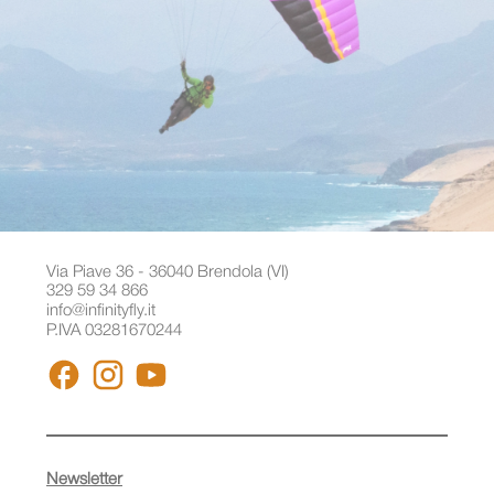
Via Piave 36 - 36040 Brendola (VI)
329 59 34 866
info@infinityfly.it
P.IVA 03281670244
FACEBOOK
INSTAGRAM
YOUTUBE
Newsletter